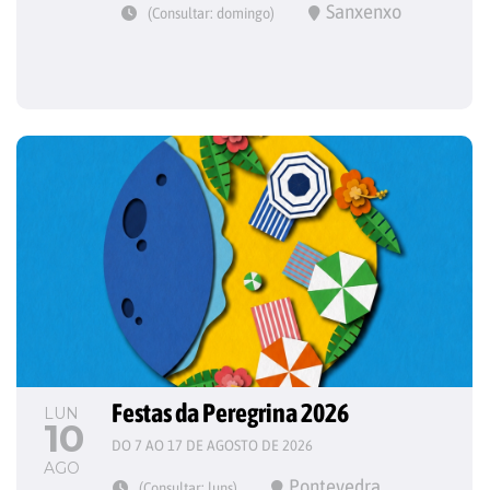
Sanxenxo
(Consultar: domingo)
Festas da Peregrina 2026
LUN
10
DO 7 AO 17 DE AGOSTO DE 2026
AGO
Pontevedra
(Consultar: luns)