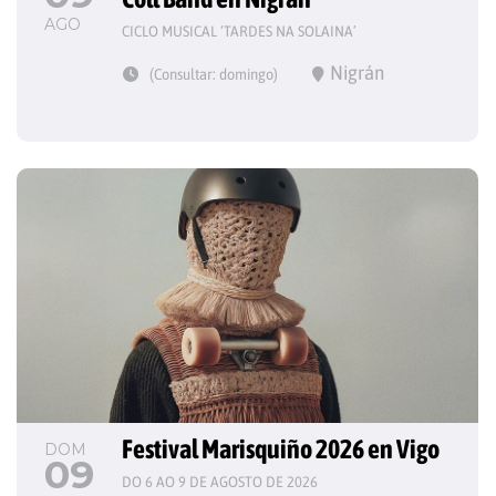
AGO
CICLO MUSICAL ‘TARDES NA SOLAINA’
Nigrán
(Consultar: domingo)
Festival Marisquiño 2026 en Vigo
DOM
09
DO 6 AO 9 DE AGOSTO DE 2026