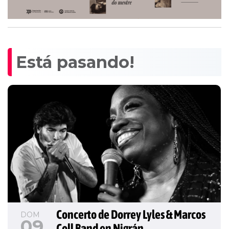
Está pasando!
Concerto de Dorrey Lyles & Marcos 
DOM
09
Coll Band en Nigrán