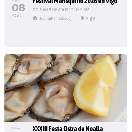
Festival Marisquiño 2026 en Vigo
SÁB
08
DO 6 AO 9 DE AGOSTO DE 2026
AGO
Vigo
(Consultar: sábado)
XXXIII Festa Ostra de Noalla
SÁB