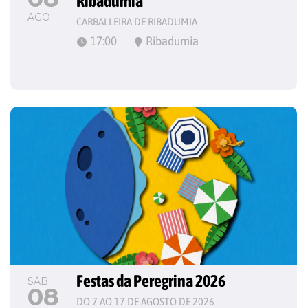
Ribadumia
AGO
CARBALLEIRA DE RIBADUMIA
17:00
Ribadumia
Festas da Peregrina 2026
SÁB
08
DO 7 AO 17 DE AGOSTO DE 2026