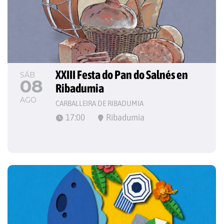
XXIII Festa do Pan do Salnés en 
SÁB
08
Ribadumia
AGO
CARBALLEIRA DE RIBADUMIA
17:00
Ribadumia