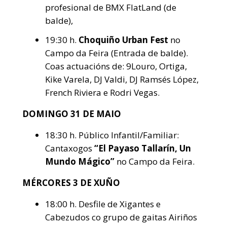
profesional de BMX FlatLand (de
balde),
19:30 h.
Choquiño Urban Fest
no
Campo da Feira (Entrada de balde).
Coas actuacións de: 9Louro, Ortiga,
Kike Varela, DJ Valdi, DJ Ramsés López,
French Riviera e Rodri Vegas.
DOMINGO 31 DE MAIO
18:30 h. Público Infantil/Familiar:
Cantaxogos
“El Payaso Tallarín, Un
Mundo Mágico”
no Campo da Feira.
MÉRCORES 3 DE XUÑO
18:00 h. Desfile de Xigantes e
Cabezudos co grupo de gaitas Airiños