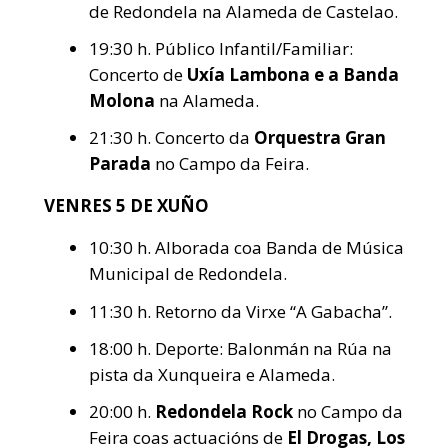
de Redondela na Alameda de Castelao.
19:30 h. Público Infantil/Familiar:
Concerto de
Uxía Lambona e a Banda
Molona
na Alameda.
21:30 h. Concerto da
Orquestra Gran
Parada
no Campo da Feira.
VENRES 5 DE XUÑO
10:30 h. Alborada coa Banda de Música
Municipal de Redondela.
11:30 h. Retorno da Virxe “A Gabacha”.
18:00 h. Deporte: Balonmán na Rúa na
pista da Xunqueira e Alameda.
20:00 h.
Redondela Rock
no Campo da
Feira coas actuacións de
El Drogas, Los