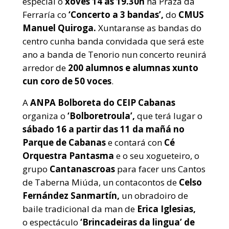
especial o
xoves 14 ás 19.30h
na Praza da
Ferraría co
‘Concerto a 3 bandas’,
do
CMUS
Manuel Quiroga.
Xuntaranse as bandas do
centro cunha banda convidada que será este
ano a banda de Tenorio nun concerto reunirá
arredor de
200 alumnos e alumnas xunto
cun coro de 50 voces
.
A
ANPA Bolboreta do CEIP Cabanas
organiza o
‘Bolboretroula’,
que terá lugar o
sábado 16 a partir das 11 da mañá no
Parque de Cabanas
e contará con
Cé
Orquestra Pantasma
e o seu xogueteiro, o
grupo
Cantanascroas
para facer uns Cantos
de Taberna Miúda, un contacontos de
Celso
Fernández Sanmartín,
un obradoiro de
baile tradicional da man de
Erica Iglesias,
o espectáculo
‘Brincadeiras da lingua’ de