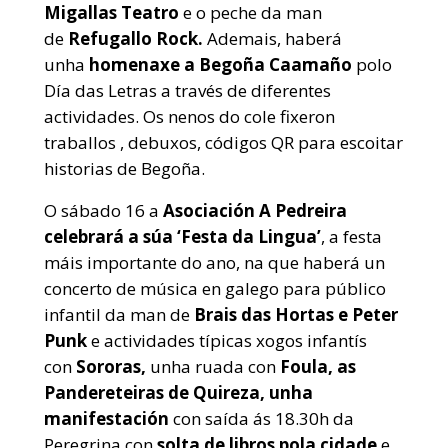
Migallas Teatro
e o peche da man
de
Refugallo Rock.
Ademais, haberá
unha
homenaxe a Begoña Caamaño
polo
Día das Letras a través de diferentes
actividades. Os nenos do cole fixeron
traballos , debuxos, códigos QR para escoitar
historias de Begoña.
O sábado 16 a
Asociación A Pedreira
celebrará a súa ‘Festa da Lingua’
, a festa
máis importante do ano, na que haberá un
concerto de música en galego para público
infantil da man de
Brais das Hortas e Peter
Punk
e actividades típicas xogos infantís
con
Sororas,
unha ruada con
Foula, as
Pandereteiras de Quireza, unha
manifestación
con saída ás 18.30h da
Peregrina con
solta de libros pola cidade
e