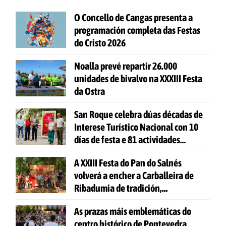
O Concello de Cangas presenta a
programación completa das Festas
do Cristo 2026
Noalla prevé repartir 26.000
unidades de bivalvo na XXXIII Festa
da Ostra
San Roque celebra dúas décadas de
Interese Turístico Nacional con 10
días de festa e 81 actividades
gratuítas
A XXIII Festa do Pan do Salnés
volverá a encher a Carballeira de
Ribadumia de tradición,
gastronomía e actividades para
As prazas máis emblemáticas do
todas as idades
centro histórico de Pontevedra