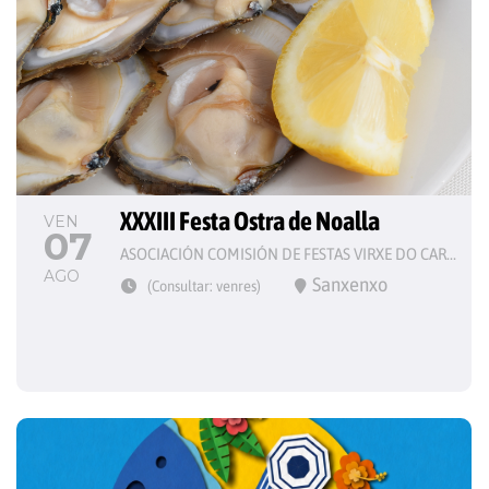
XXXIII Festa Ostra de Noalla
VEN
07
ASOCIACIÓN COMISIÓN DE FESTAS VIRXE DO CARME
AGO
Sanxenxo
(Consultar: venres)