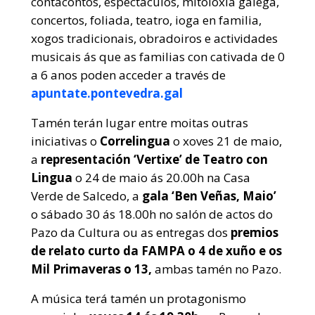
contacontos, espectáculos, mitoloxía galega,
concertos, foliada, teatro, ioga en familia,
xogos tradicionais, obradoiros e actividades
musicais ás que as familias con cativada de 0
a 6 anos poden acceder a través de
apuntate.pontevedra.gal
Tamén terán lugar entre moitas outras
iniciativas o
Correlingua
o xoves 21 de maio,
a
representación ‘Vertixe’ de Teatro con
Lingua
o 24 de maio ás 20.00h na Casa
Verde de Salcedo, a
gala ‘Ben Veñas, Maio’
o sábado 30 ás 18.00h no salón de actos do
Pazo da Cultura ou as entregas dos
premios
de relato curto da FAMPA o 4 de xuño e os
Mil Primaveras
o 13,
ambas tamén no Pazo.
A música terá tamén un protagonismo