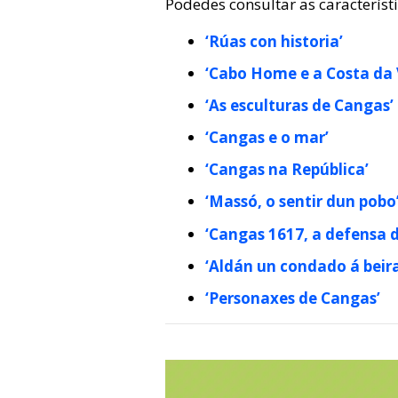
Podedes consultar as característ
‘Rúas con historia’
‘Cabo Home e a Costa da 
‘As esculturas de Cangas’
‘Cangas e o mar’
‘Cangas na República’
‘Massó, o sentir dun pobo
‘Cangas 1617, a defensa d
‘Aldán un condado á beir
‘Personaxes de Cangas’