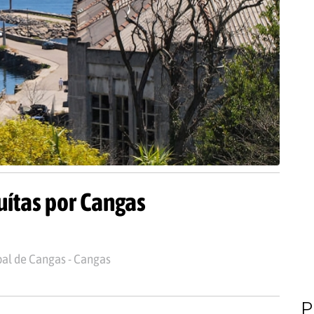
uítas por Cangas
pal de Cangas - Cangas
P