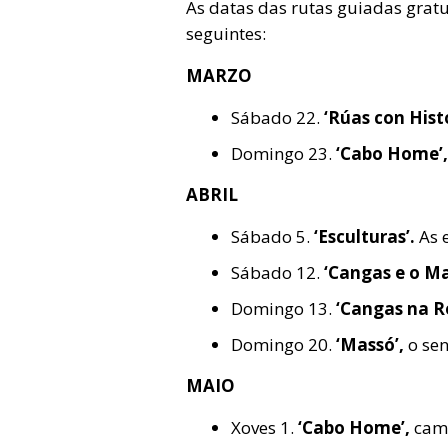
As datas das rutas guiadas gratu
seguintes:
MARZO
Sábado 22.
‘Rúas con Hist
Domingo 23.
‘Cabo Home’,
ABRIL
Sábado 5.
‘Esculturas’.
As 
Sábado 12.
‘Cangas e o Ma
Domingo 13.
‘Cangas na R
Domingo 20.
‘Massó’,
o sen
MAIO
Xoves 1.
‘Cabo Home’,
cami