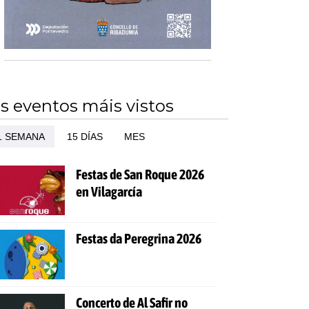
s eventos máis vistos
1 SEMANA
15 DÍAS
MES
Festas de San Roque 2026
en Vilagarcía
Festas da Peregrina 2026
Concerto de Al Safir no