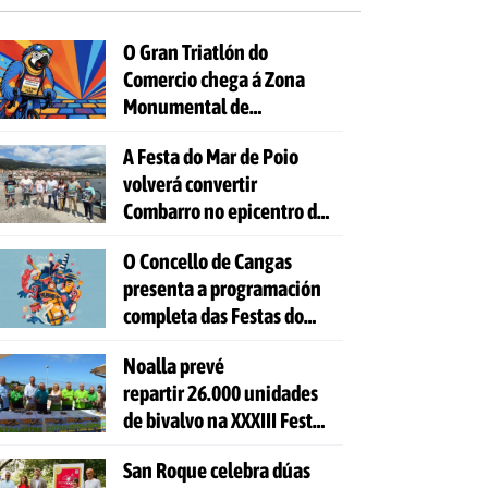
O Gran Triatlón do
Comercio chega á Zona
Monumental de
Pontevedra
A Festa do Mar de Poio
volverá convertir
Combarro no epicentro da
cultura mariñeira
O Concello de Cangas
presenta a programación
completa das Festas do
Cristo 2026
Noalla prevé
repartir 26.000 unidades
de bivalvo na XXXIII Festa
da Ostra
San Roque celebra dúas