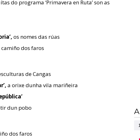
ítas do programa ‘Primavera en Ruta’ son as
oria’,
os nomes das rúas
camiño dos faros
esculturas de Cangas
r’,
a orixe dunha vila mariñeira
epública’
tir dun pobo
A
ño dos faros