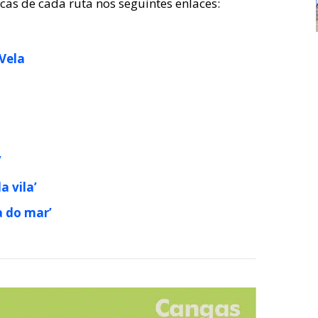
icas de cada ruta nos seguintes enlaces:
Vela
’
a vila’
a do mar’