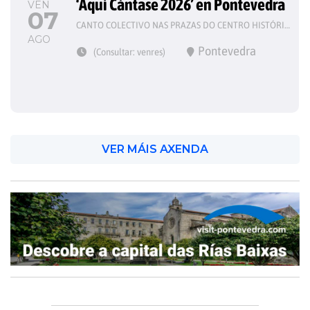
‘Aquí Cántase 2026’ en Pontevedra
VEN
07
CANTO COLECTIVO NAS PRAZAS DO CENTRO HISTÓRICO
AGO
Pontevedra
(Consultar: venres)
VER MÁIS AXENDA