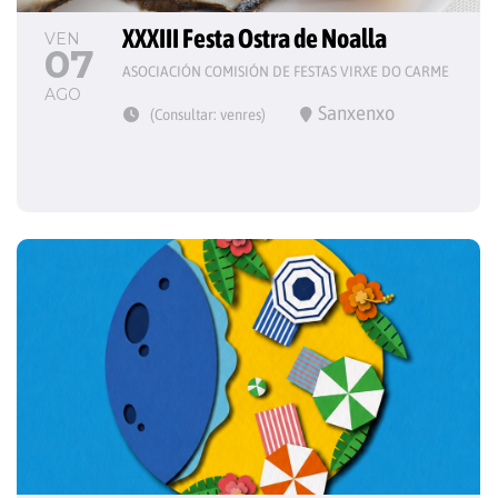
XXXIII Festa Ostra de Noalla
VEN
07
ASOCIACIÓN COMISIÓN DE FESTAS VIRXE DO CARME
AGO
Sanxenxo
(Consultar: venres)