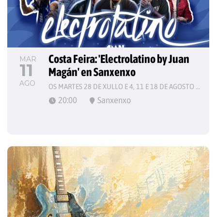
Costa Feira: 'Electrolatino by Juan 
MAR
11
Magán' en Sanxenxo
AGO
OS MARTES 28 DE XULLO E 4, 11 E 18 DE AGOSTO DE 2026
20:00
Sanxenxo