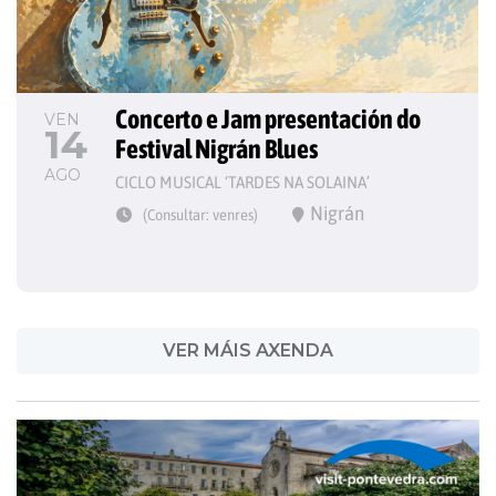
Concerto e Jam presentación do 
VEN
14
Festival Nigrán Blues
AGO
CICLO MUSICAL ‘TARDES NA SOLAINA’
Nigrán
(Consultar: venres)
VER MÁIS AXENDA