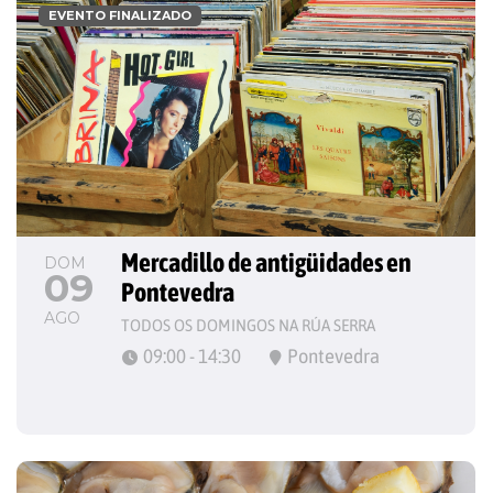
EVENTO FINALIZADO
Mercadillo de antigüidades en 
DOM
09
Pontevedra
AGO
TODOS OS DOMINGOS NA RÚA SERRA
09:00 - 14:30
Pontevedra