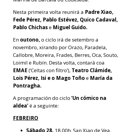
Nesta primeira volta reunirá a
Padre Xiao,
Fede Pérez, Pablo Estévez, Quico Cadaval,
Pablo Chichas
e
Miguel Guido.
En
outono,
o ciclo irá de setembro a
novembro, xirando por Orazo, Paradela,
Callobre, Moreira, Frades, Berres, Oca, Souto,
Loimil e Rubín. Desta volta, contará coa
EMAE
(‘Celtas con filtro’),
Teatro Clámide,
Lois Pérez, Isi e o Mago Toño
e
María da
Pontragha.
A programación do ciclo
‘Un cómico na
aldea’
é a seguinte:
FEBREIRO
Sábado 28.
18.00h. San Xiao de Vea.