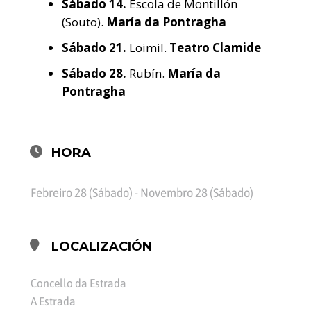
Sábado
14.
Escola de Montillón
(Souto).
María da Pontragha
Sábado
21.
Loimil.
Teatro Clamide
Sábado
28.
Rubín.
María da
Pontragha
HORA
Febreiro 28 (Sábado) - Novembro 28 (Sábado)
LOCALIZACIÓN
Concello da Estrada
A Estrada