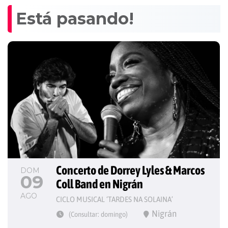
Está pasando!
Concerto de Dorrey Lyles & Marcos 
DOM
09
Coll Band en Nigrán
AGO
CICLO MUSICAL ‘TARDES NA SOLAINA’
Nigrán
(Consultar: domingo)