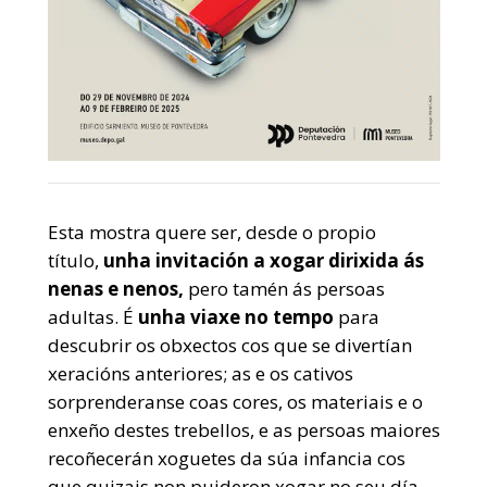
Esta mostra quere ser, desde o propio
título,
unha invitación a xogar dirixida ás
nenas e nenos,
pero tamén ás persoas
adultas. É
unha viaxe no tempo
para
descubrir os obxectos cos que se divertían
xeracións anteriores; as e os cativos
sorprenderanse coas cores, os materiais e o
enxeño destes trebellos, e as persoas maiores
recoñecerán xoguetes da súa infancia cos
que quizais non puideron xogar no seu día.