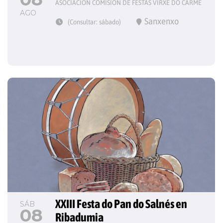
ASOCIACIÓN COMISIÓN DE FESTAS VIRXE DO CARME
AGO
Sanxenxo
(Consultar: sábado)
XXIII Festa do Pan do Salnés en 
SÁB
08
Ribadumia