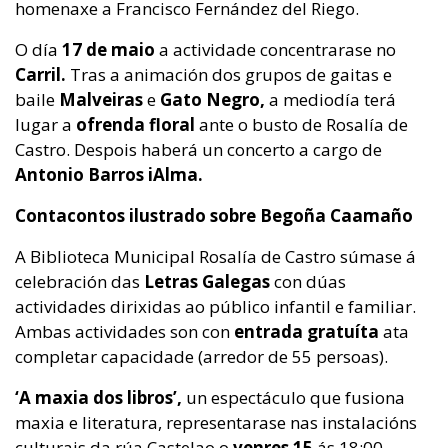
homenaxe a Francisco Fernández del Riego.
O día
17 de maio
a actividade concentrarase no
Carril.
Tras a animación dos grupos de gaitas e
baile
Malveiras
e
Gato Negro,
a mediodía terá
lugar a
ofrenda floral
ante o busto de Rosalía de
Castro. Despois haberá un concerto a cargo de
Antonio Barros iAlma.
Contacontos ilustrado sobre Begoña Caamaño
A Biblioteca Municipal Rosalía de Castro súmase á
celebración das
Letras Galegas
con dúas
actividades dirixidas ao público infantil e familiar.
Ambas actividades son con
entrada gratuíta
ata
completar capacidade (arredor de 55 persoas).
‘A maxia dos libros’,
un espectáculo que fusiona
maxia e literatura, representarase nas instalacións
culturais da rúa Castelao o
venres 15
ás 18:00