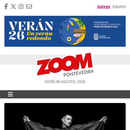
Galego
Español
XOVES 06 AGOSTO, 2026