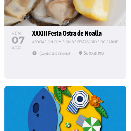
XXXIII Festa Ostra de Noalla
VEN
07
ASOCIACIÓN COMISIÓN DE FESTAS VIRXE DO CARME
AGO
Sanxenxo
(Consultar: venres)