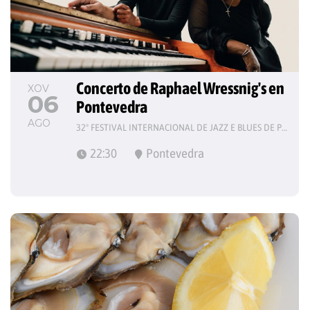
Concerto de Raphael Wressnig's en 
XOV
06
Pontevedra
AGO
32º FESTIVAL INTERNACIONAL DE JAZZ E BLUES DE PONTEVEDRA
22:30
Pontevedra