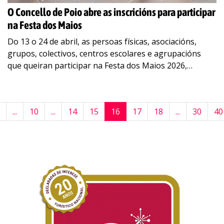
O Concello de Poio abre as inscricións para participar
na Festa dos Maios
Do 13 o 24 de abril, as persoas físicas, asociacións,
grupos, colectivos, centros escolares e agrupacións
que queiran participar na Festa dos Maios 2026,
poderán inscribirse a través de
concellopoio.sedelectronica.gal
…
...
10
...
14
15
16
17
18
...
30
40