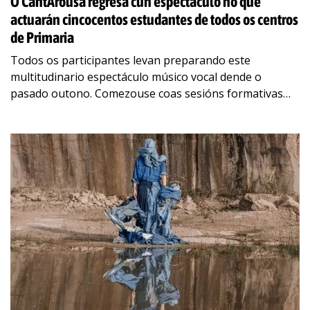
O CantArousa regresa cun espectáculo no que
actuarán cincocentos estudantes de todos os centros
de Primaria
Todos os participantes levan preparando este
multitudinario espectáculo músico vocal dende o
pasado outono. Comezouse coas sesións formativas
impartidas por Marina Penas aos profesores e
profesoras de música dos centros
…