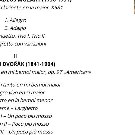
clarinete en la maior, K581
1. Allegro
2. Adagio
uetto. Trio I. Trio II
gretto con variazioni
II
DVOŘÁK (1841-1904)
 en mi bemol maior, op. 97 «American»
on tanto en mi bemol maior
egro vivo en si maior
etto en la bemol menor
eme – Larghetto
 I – Un poco più mosso
n II – Poco più mosso
III – Un poco più mosso