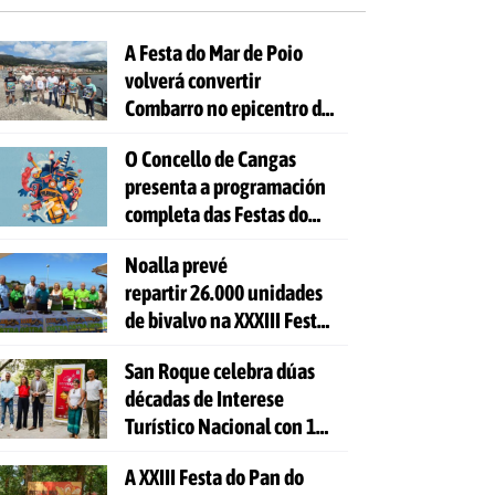
A Festa do Mar de Poio
volverá convertir
Combarro no epicentro da
cultura mariñeira
O Concello de Cangas
presenta a programación
completa das Festas do
Cristo 2026
Noalla prevé
repartir 26.000 unidades
de bivalvo na XXXIII Festa
da Ostra
San Roque celebra dúas
décadas de Interese
Turístico Nacional con 10
días de festa e 81
A XXIII Festa do Pan do
actividades gratuítas