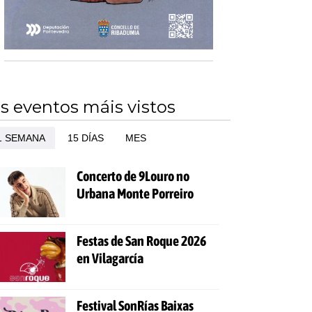
s eventos máis vistos
1 SEMANA
15 DÍAS
MES
Concerto de 9Louro no
Urbana Monte Porreiro
Festas de San Roque 2026
en Vilagarcía
Festival SonRías Baixas