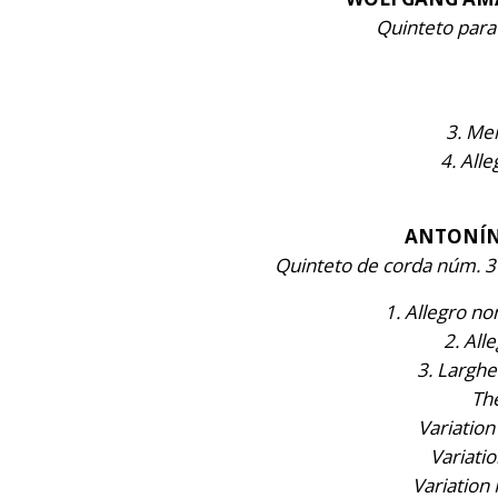
Quinteto para 
3. Men
4. Alle
ANTONÍN 
Quinteto de corda núm. 3
1. Allegro n
2. All
3. Largh
Th
Variation
Variatio
Variation 