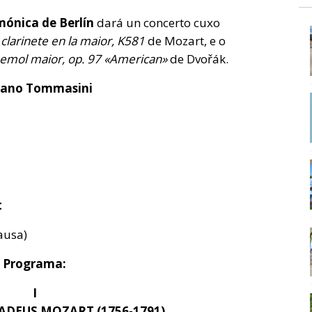
mónica de Berlín
dará un concerto cuxo
clarinete en la maior, K581
de Mozart, e o
bemol maior, op. 97 «American»
de Dvořák.
ano Tommasini
t
ausa)
Programa:
I
DEUS MOZART (1756-1791)