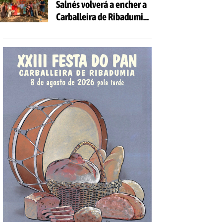
Salnés volverá a encher a
Carballeira de Ribadumia
de tradición, gastronomía
e actividades para todas
as idades