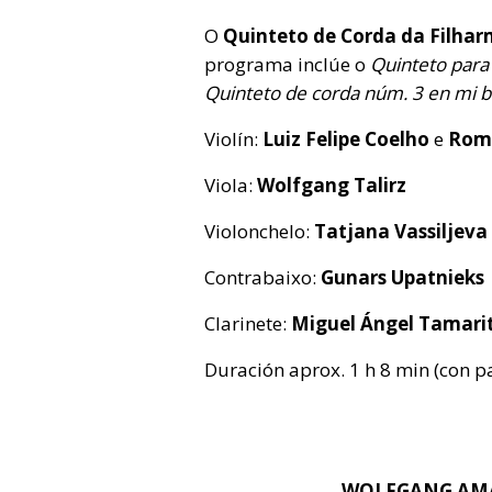
O
Quinteto de Corda da Filhar
programa inclúe o
Quinteto para 
Quinteto de corda núm. 3 en mi 
Violín:
Luiz Felipe Coelho
e
Rom
Viola:
Wolfgang Talirz
Violonchelo:
Tatjana Vassiljeva
Contrabaixo:
Gunars Upatnieks
Clarinete:
Miguel Ángel Tamari
Duración aprox. 1 h 8 min (con p
WOLFGANG AMA