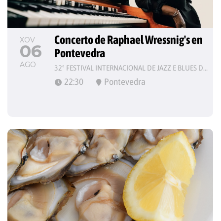
Concerto de Raphael Wressnig's en 
XOV
06
Pontevedra
AGO
32º FESTIVAL INTERNACIONAL DE JAZZ E BLUES DE PONTEVEDRA
22:30
Pontevedra