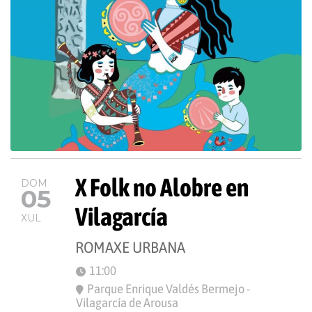
X Folk no Alobre en
DOM
05
Vilagarcía
XUL
ROMAXE URBANA
11:00
Parque Enrique Valdés Bermejo -
Vilagarcía de Arousa