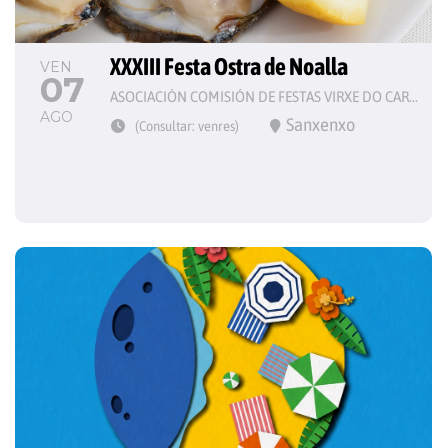
XXXIII Festa Ostra de Noalla
VEN
07
ASOCIACIÓN COMISIÓN DE FESTAS VIRXE DO CARME
AGO
Sanxenxo
(Consultar: venres)