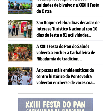
unidades de bivalvo na XXXIII Festa
da Ostra
San Roque celebra dúas décadas de
Interese Turístico Nacional con 10
días de festa e 81 actividades
gratuítas
A XXIII Festa do Pan do Salnés
volverá a encher a Carballeira de
Ribadumia de tradición,
gastronomía e actividades para
As prazas máis emblemáticas do
todas as idades
centro histórico de Pontevedra
volverán encherse de voces coa
celebración de 'Aquí Cántase'