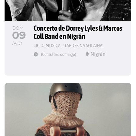
Concerto de Dorrey Lyles & Marcos 
DOM
09
Coll Band en Nigrán
AGO
CICLO MUSICAL ‘TARDES NA SOLAINA’
Nigrán
(Consultar: domingo)