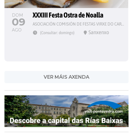
XXXIII Festa Ostra de Noalla
DOM
09
ASOCIACIÓN COMISIÓN DE FESTAS VIRXE DO CARME
AGO
Sanxenxo
(Consultar: domingo)
VER MÁIS AXENDA