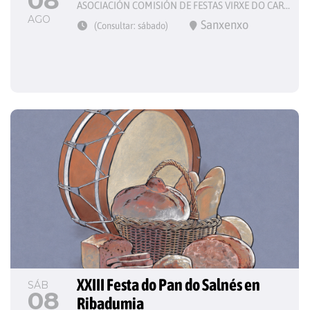
08
ASOCIACIÓN COMISIÓN DE FESTAS VIRXE DO CARME
AGO
Sanxenxo
(Consultar: sábado)
XXIII Festa do Pan do Salnés en 
SÁB
08
Ribadumia