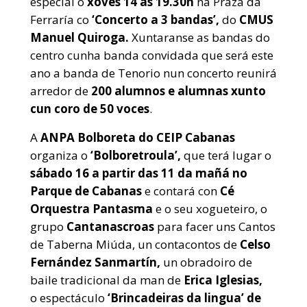
especial o
xoves 14 ás 19.30h
na Praza da
Ferraría co
‘Concerto a 3 bandas’,
do
CMUS
Manuel Quiroga.
Xuntaranse as bandas do
centro cunha banda convidada que será este
ano a banda de Tenorio nun concerto reunirá
arredor de
200 alumnos e alumnas xunto
cun coro de 50 voces
.
A
ANPA Bolboreta do CEIP Cabanas
organiza o
‘Bolboretroula’,
que terá lugar o
sábado 16 a partir das 11 da mañá no
Parque de Cabanas
e contará con
Cé
Orquestra Pantasma
e o seu xogueteiro, o
grupo
Cantanascroas
para facer uns Cantos
de Taberna Miúda, un contacontos de
Celso
Fernández Sanmartín,
un obradoiro de
baile tradicional da man de
Erica Iglesias,
o espectáculo
‘Brincadeiras da lingua’ de