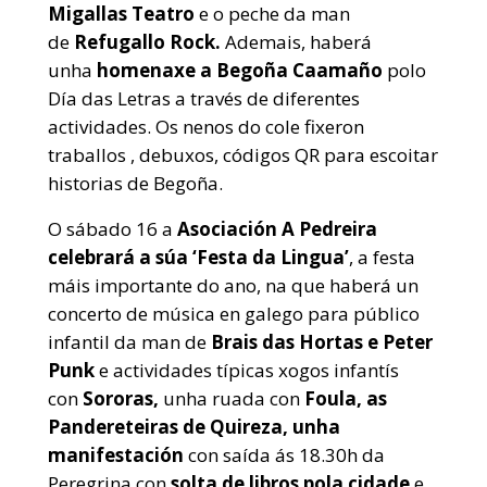
Migallas Teatro
e o peche da man
de
Refugallo Rock.
Ademais, haberá
unha
homenaxe a Begoña Caamaño
polo
Día das Letras a través de diferentes
actividades. Os nenos do cole fixeron
traballos , debuxos, códigos QR para escoitar
historias de Begoña.
O sábado 16 a
Asociación A Pedreira
celebrará a súa ‘Festa da Lingua’
, a festa
máis importante do ano, na que haberá un
concerto de música en galego para público
infantil da man de
Brais das Hortas e Peter
Punk
e actividades típicas xogos infantís
con
Sororas,
unha ruada con
Foula, as
Pandereteiras de Quireza, unha
manifestación
con saída ás 18.30h da
Peregrina con
solta de libros pola cidade
e