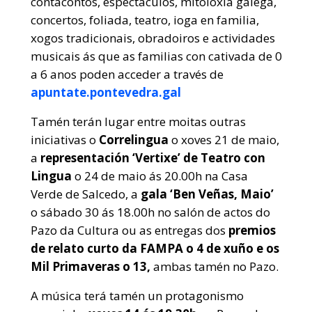
contacontos, espectáculos, mitoloxía galega,
concertos, foliada, teatro, ioga en familia,
xogos tradicionais, obradoiros e actividades
musicais ás que as familias con cativada de 0
a 6 anos poden acceder a través de
apuntate.pontevedra.gal
Tamén terán lugar entre moitas outras
iniciativas o
Correlingua
o xoves 21 de maio,
a
representación ‘Vertixe’ de Teatro con
Lingua
o 24 de maio ás 20.00h na Casa
Verde de Salcedo, a
gala ‘Ben Veñas, Maio’
o sábado 30 ás 18.00h no salón de actos do
Pazo da Cultura ou as entregas dos
premios
de relato curto da FAMPA o 4 de xuño e os
Mil Primaveras
o 13,
ambas tamén no Pazo.
A música terá tamén un protagonismo