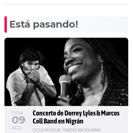
Está pasando!
Concerto de Dorrey Lyles & Marcos 
DOM
09
Coll Band en Nigrán
AGO
CICLO MUSICAL ‘TARDES NA SOLAINA’