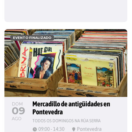
EVENTO FINALIZADO
Mercadillo de antigüidades en 
DOM
09
Pontevedra
AGO
TODOS OS DOMINGOS NA RÚA SERRA
09:00 - 14:30
Pontevedra