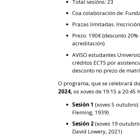
Total sesións: 23
Coa colaboración de: Fund
Prazas limitadas. Inscrició
Prezo: 190€ (desconto 20%
acreditación)
AVISO estudantes Universi
créditos ECTS por asisten
desconto no prezo de matr
O programa, que se celebrará d
2024,
os xoves de 19:15 a 20:45 h
Sesión 1
(xoves 5 outubro). 
Fleming, 1939)
Sesión 2
(xoves 19 outubro)
David Lowery, 2021)