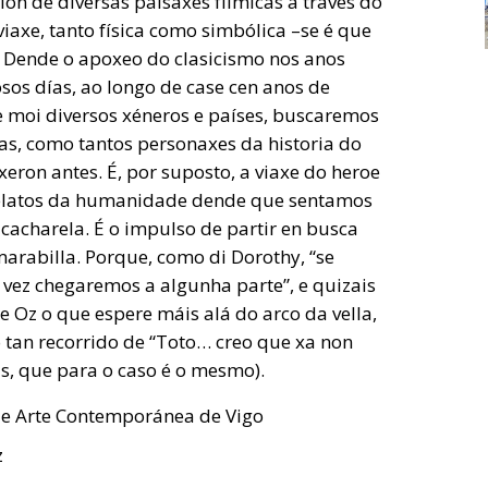
ón de diversas paisaxes fílmicas a través do
axe, tanto física como simbólica –se é que
. Dende o apoxeo do clasicismo nos anos
osos días, ao longo de case cen anos de
de moi diversos xéneros e países, buscaremos
as, como tantos personaxes da historia do
ixeron antes. É, por suposto, a viaxe do heroe
relatos da humanidade dende que sentamos
cacharela. É o impulso de partir en busca
arabilla. Porque, como di Dorothy, “se
 vez chegaremos a algunha parte”, e quizais
 Oz o que espere máis alá do arco da vella,
 tan recorrido de “Toto… creo que xa non
s, que para o caso é o mesmo).
e Arte Contemporánea de Vigo
z