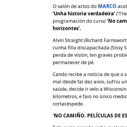
O salón de actos do
MARCO
acol
‘Unha historia verdadeira’
(‘Th
programación do curso
‘No cami
horizontes’.
Alvin Straight (Richard Farnswor
cunha filla discapacitada (Sissy 
perda de visión, ten graves prob
permanecer de pé.
Cando recibe a noticia de que o s
mal desde fai dez anos, sufriu un
saúde, decide ir velo a Wisconsin
kilometros, e faio no único med
cortacéspede.
‘NO CAMIÑO. PELÍCULAS DE E