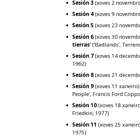
Sesión 3
(xoves 2 novembro
Sesión 4
(xoves 9 novembro
Sesión 5
(xoves 23 novemb
Sesión 6
(xoves 30 novembro
tierras’
(‘Badlands’, Terren
Sesión 7
(xoves 14 decemb
1962)
Sesión 8
(xoves 21 decemb
Sesión 9
(xoves 11 xaneiro)
People’, Francis Ford Coppo
Sesión 10
(xoves 18 xaneiro
Friedkin, 1977)
Sesión 11
(xoves 25 xaneiro
1975)