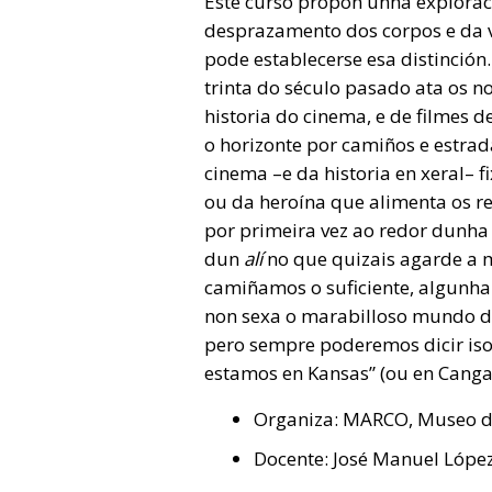
Este curso propón unha exploraci
desprazamento dos corpos e da vi
pode establecerse esa distinción
trinta do século pasado ata os n
historia do cinema, e de filmes 
o horizonte por camiños e estrad
cinema –e da historia en xeral– f
ou da heroína que alimenta os 
por primeira vez ao redor dunha 
dun
alí
no que quizais agarde a m
camiñamos o suficiente, algunha
non sexa o marabilloso mundo de
pero sempre poderemos dicir iso
estamos en Kansas” (ou en Canga
Organiza: MARCO, Museo d
Docente: José Manuel Lópe