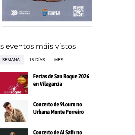
s eventos máis vistos
1 SEMANA
15 DÍAS
MES
Festas de San Roque 2026
en Vilagarcía
Concerto de 9Louro no
Urbana Monte Porreiro
Concerto de Al Safir no