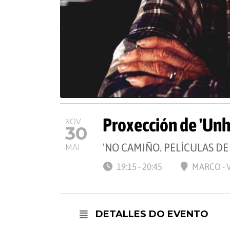
Proxección de 'Unh
XOV
30
'NO CAMIÑO. PELÍCULAS DE
MAI
19:15 - 20:45
MARCO - 
DETALLES DO EVENTO