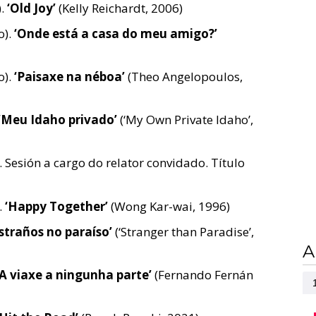
).
‘Old Joy’
(Kelly Reichardt, 2006)
o).
‘Onde está a casa do meu amigo?’
o).
‘Paisaxe na néboa’
(Theo Angelopoulos,
‘Meu Idaho privado’
(‘My Own Private Idaho’,
. Sesión a cargo do relator convidado. Título
.
‘Happy Together’
(Wong Kar-wai, 1996)
Estraños no paraíso’
(‘Stranger than Paradise’,
A
‘A viaxe a ningunha parte’
(Fernando Fernán