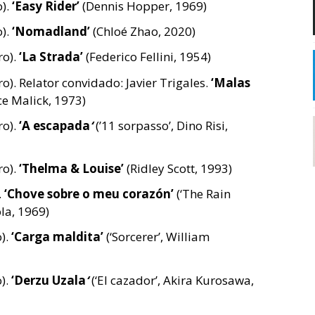
).
‘Easy Rider’
(Dennis Hopper, 1969)
).
‘Nomadland’
(Chloé Zhao, 2020)
ro).
‘La Strada’
(Federico Fellini, 1954)
). Relator convidado: Javier Trigales.
‘Malas
ce Malick, 1973)
ro).
‘A escapada
‘
(’11 sorpasso’, Dino Risi,
ro).
‘Thelma & Louise’
(Ridley Scott, 1993)
.
‘Chove sobre o meu corazón’
(‘The Rain
la, 1969)
).
‘Carga maldita’
(‘Sorcerer’, William
).
‘Derzu Uzala
‘
(‘El cazador’,
Akira Kurosawa,