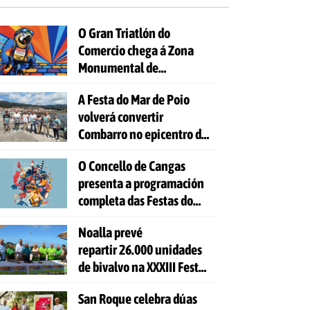
O Gran Triatlón do
Comercio chega á Zona
Monumental de
Pontevedra
A Festa do Mar de Poio
volverá convertir
Combarro no epicentro da
cultura mariñeira
O Concello de Cangas
presenta a programación
completa das Festas do
Cristo 2026
Noalla prevé
repartir 26.000 unidades
de bivalvo na XXXIII Festa
da Ostra
San Roque celebra dúas