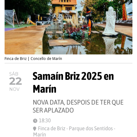
Finca de Briz | Concello de Marín
Samaín Briz 2025 en
SÁB
22
Marín
NOV
NOVA DATA, DESPOIS DE TER QUE
SER APLAZADO
18:30
Finca de Briz - Parque dos Sentidos -
Marín