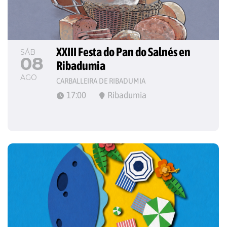
XXIII Festa do Pan do Salnés en 
SÁB
08
Ribadumia
AGO
CARBALLEIRA DE RIBADUMIA
17:00
Ribadumia