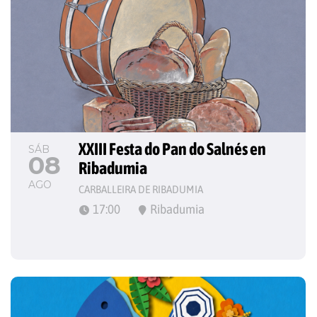
XXIII Festa do Pan do Salnés en 
SÁB
08
Ribadumia
AGO
CARBALLEIRA DE RIBADUMIA
17:00
Ribadumia