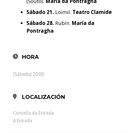
(Souto).
María da Pontragha
Sábado
21.
Loimil.
Teatro Clamide
Sábado
28.
Rubín.
María da
Pontragha
HORA
(Sábado) 20:00
LOCALIZACIÓN
Concello da Estrada
A Estrada