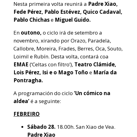
Nesta primeira volta reunirá a
Padre Xiao,
Fede Pérez, Pablo Estévez, Quico Cadaval,
Pablo Chichas
e
Miguel Guido.
En
outono,
o ciclo irá de setembro a
novembro, xirando por Orazo, Paradela,
Callobre, Moreira, Frades, Berres, Oca, Souto,
Loimil e Rubín. Desta volta, contará coa
EMAE
(‘Celtas con filtro’),
Teatro Clámide,
Lois Pérez, Isi e o Mago Toño
e
María da
Pontragha.
A programación do ciclo
‘Un cómico na
aldea’
é a seguinte:
FEBREIRO
Sábado 28.
18.00h. San Xiao de Vea.
Padre Xiao