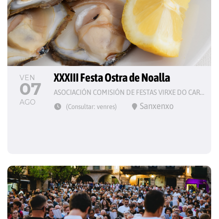
XXXIII Festa Ostra de Noalla
VEN
07
ASOCIACIÓN COMISIÓN DE FESTAS VIRXE DO CARME
AGO
Sanxenxo
(Consultar: venres)