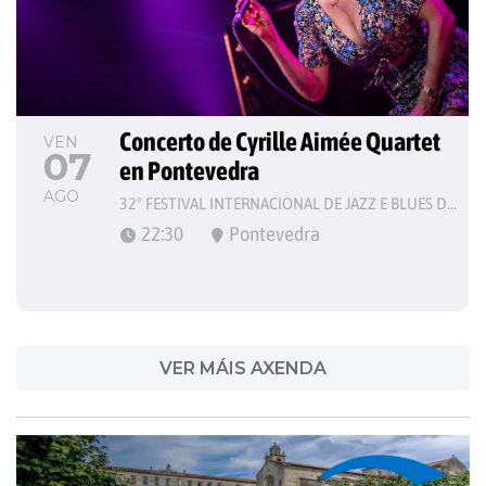
Concerto de Cyrille Aimée Quartet 
VEN
07
en Pontevedra
AGO
32º FESTIVAL INTERNACIONAL DE JAZZ E BLUES DE PONTEVEDRA
22:30
Pontevedra
VER MÁIS AXENDA