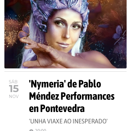
'Nymeria' de Pablo
SÁB
15
Méndez Performances
NOV
en Pontevedra
'UNHA VIAXE AO INESPERADO'
20:00