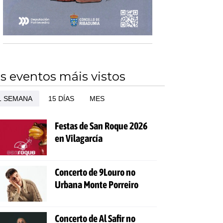
s eventos máis vistos
1 SEMANA
15 DÍAS
MES
Festas de San Roque 2026
en Vilagarcía
Concerto de 9Louro no
Urbana Monte Porreiro
Concerto de Al Safir no