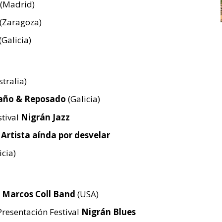
(Madrid)
(Zaragoza)
(Galicia)
tralia)
año & Reposado
(Galicia)
stival
Nigrán Jazz
.
Artista aínda por desvelar
icia)
& Marcos Coll Band
(USA)
Presentación Festival
Nigrán Blues