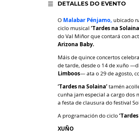
DETALLES DO EVENTO
O
Malabar Pénjamo,
ubicado na
ciclo musical
‘Tardes na Solaina
do Val Miñor que contará con a
Arizona Baby.
Máis de quince concertos celebr
de tarde, desde o 14 de xuño —
Limboos
— ata o 29 de agosto, co
‘Tardes na Solaina’
tamén acolle
cunha jam especial a cargo dos m
a festa de clausura do festival S
A programación do ciclo
‘Tardes
XUÑO