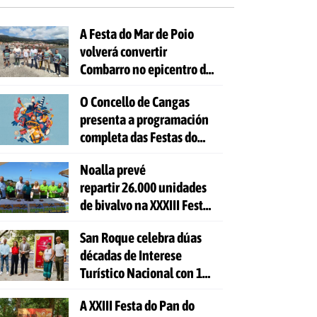
A Festa do Mar de Poio
volverá convertir
Combarro no epicentro da
cultura mariñeira
O Concello de Cangas
presenta a programación
completa das Festas do
Cristo 2026
Noalla prevé
repartir 26.000 unidades
de bivalvo na XXXIII Festa
da Ostra
San Roque celebra dúas
décadas de Interese
Turístico Nacional con 10
días de festa e 81
A XXIII Festa do Pan do
actividades gratuítas