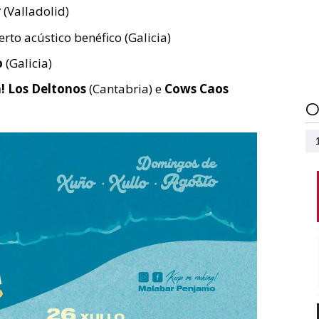
y
(Valladolid)
rto acústico benéfico (Galicia)
o
(Galicia)
h! Los Deltonos
(Cantabria) e
Cows Caos
O