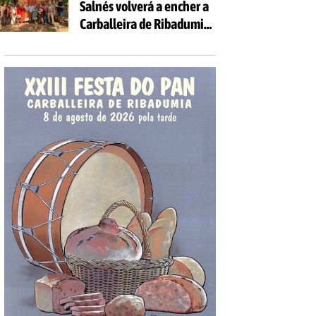
Salnés volverá a encher a
Carballeira de Ribadumia
de tradición, gastronomía
e actividades para todas
as idades