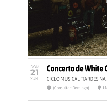
Concerto de White 
DOM
21
CICLO MUSICAL ‘TARDES NA 
XUÑ
(Consultar: Domingo)
Ma