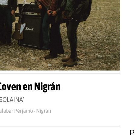
Coven en Nigrán
SOLAINA’
labar Pérjamo - Nigrán
P